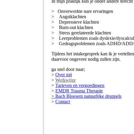
In mijn praktijk kun je onder andere terecht
>
Onverwerkte nare ervaringen
>
Angstklachten
>
Depressieve klachten
>
Burn-out klachten
> Stress gerelateerde klachten
> Leerproblemen zoals dyslexie/dyscalculi
>
Gedragsproblemen zoals ADHD/ADD/OD
Tijdens het intakegesprek kan ik je vertell
daarvoor ongeveer nodig zullen zijn.
ga snel door naar;
>
Over mij
>
Werkwijze
>
Tarieven en vergoedingen
>
EMDR Trauma Therapie
> Bach Bloesem natuurlijke druppels
>
Contact