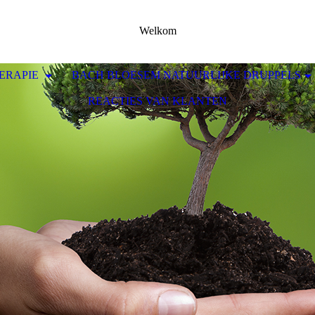
Welkom
ERAPIE
BACH BLOESEM NATUURLIJKE DRUPPELS
REACTIES VAN KLANTEN